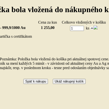
žka bola vložená do nákupného k
ložka
Cena za kus
Celkovo vložených v košík
 - 999,9/1000 Au
1 255,00
ks
rtička s certifikátom
)
Poznámka: Položka bola vložená do košíka pri aktuálnej spotovej cene
ník sa mení každých 5 minút - v závislosti od aktuálnej ceny Au a Ag n
ajskôr, resp. v poslednom kroku - tesne pred odoslaním objednávky sa