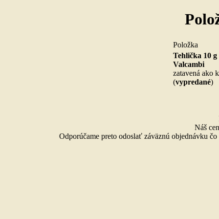
Polo
Po
Tehlička 10 g
Valcambi
zatavená ako ka
(
vypredané
Náš cen
Odporúčame preto odoslať záväznú objednávku čo n