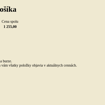
ošíka
u
Cena spolu
1 255,00
.
a burze.
 vám všatky položky objavia v aktuálnych cennách.