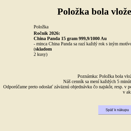
Položka bola vlož
Položka
Ročník 2026:
China Panda 15 gram 999,9/1000 Au
- minca China Panda sa razí každý rok s iným motív
(
skladom
2 kusy)
Poznámka: Položka bola vlože
Náš cenník sa mení každých 5 minút 
Odporúčame preto odoslať záväznú objednávku čo najskôr, resp. v p
v ak