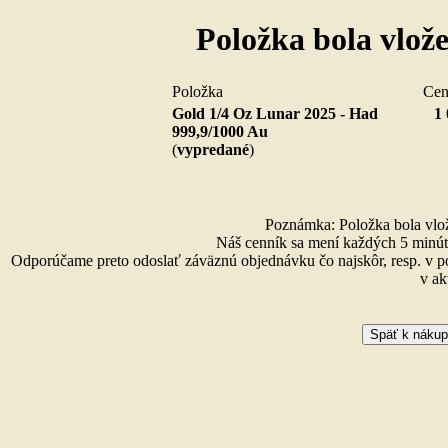
Položka bola vlož
Položka
Ce
Gold 1/4 Oz Lunar 2025 - Had
1 
999,9/1000 Au
(
vypredané
)
Poznámka: Položka bola vlože
Náš cenník sa mení každých 5 minút 
Odporúčame preto odoslať záväznú objednávku čo najskôr, resp. v p
v ak