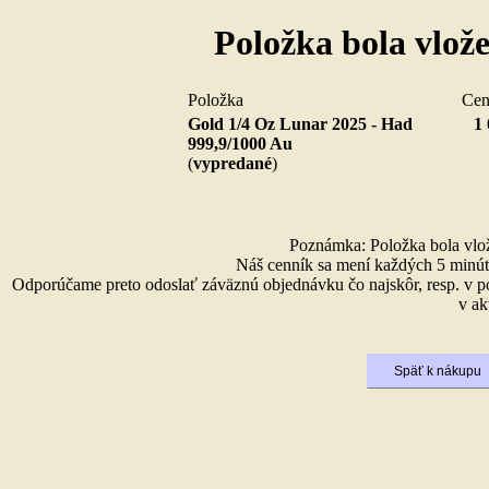
Položka bola vlož
Položka
Ce
Gold 1/4 Oz Lunar 2025 - Had
1 
999,9/1000 Au
(
vypredané
)
Poznámka: Položka bola vlože
Náš cenník sa mení každých 5 minút 
Odporúčame preto odoslať záväznú objednávku čo najskôr, resp. v p
v ak