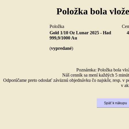
Položka bola vlož
Položka
Ce
Gold 1/10 Oz Lunar 2025 - Had
4
999,9/1000 Au
(
vypredané
)
Poznámka: Položka bola vlože
Náš cenník sa mení každých 5 minút 
Odporúčame preto odoslať záväznú objednávku čo najskôr, resp. v p
v ak