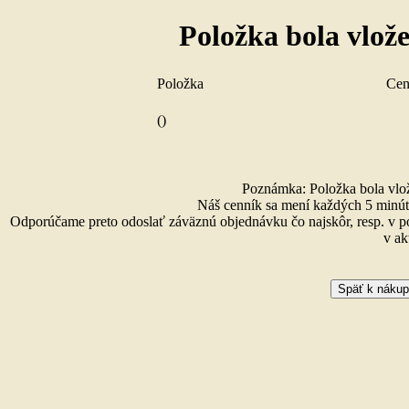
Položka bola vlož
Položka
Ce
()
Poznámka: Položka bola vlože
Náš cenník sa mení každých 5 minút 
Odporúčame preto odoslať záväznú objednávku čo najskôr, resp. v p
v ak