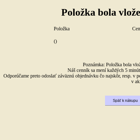
Položka bola vlož
Položka
Ce
()
Poznámka: Položka bola vlože
Náš cenník sa mení každých 5 minút 
Odporúčame preto odoslať záväznú objednávku čo najskôr, resp. v p
v ak