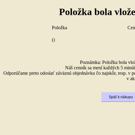
Položka bola vlož
Položka
Ce
()
Poznámka: Položka bola vlože
Náš cenník sa mení každých 5 minút 
Odporúčame preto odoslať záväznú objednávku čo najskôr, resp. v p
v ak