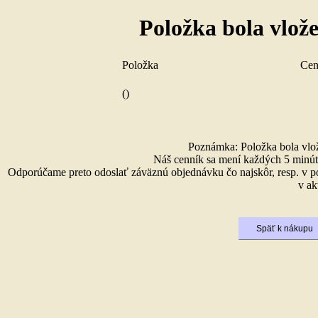
Položka bola vlož
Položka
Ce
()
Poznámka: Položka bola vlože
Náš cenník sa mení každých 5 minút 
Odporúčame preto odoslať záväznú objednávku čo najskôr, resp. v p
v ak